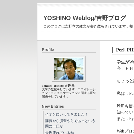
YOSHINO Weblog/吉野ブログ
このブログは吉野孝の雑文が書き散らされています．割
Perl, PH
Profile
学生がW
今，ＰＨ
ちょっと調
Takashi Yoshino/吉野 孝
大学の教授をしています．コラボレーシ
私は，P
ョン・コミュニケーションに関する研究
開発をしています．
PHPも
New Entries
知ってい
イオンにいってきました！
また，P
講義やら演習やらであっという
間に一日が
Webプ
最近疲れているね