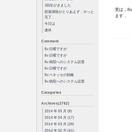
3回生がきました
実は，R
部屋掃除がとりあえず，やっと
ます．
完了．
今日は
連休
Comment
Re:日曜ですが
Re:日曜ですが
Re:病院へのシステム設置
Re:日曜ですが
Re:ベネッセの戦略
Re:病院へのシステム設置
Categories
Archives(2762)
2014 年 05 月 (8)
2014 年 04 月 (17)
2014 年 03 月 (28)
2014 年 02 月 (41)