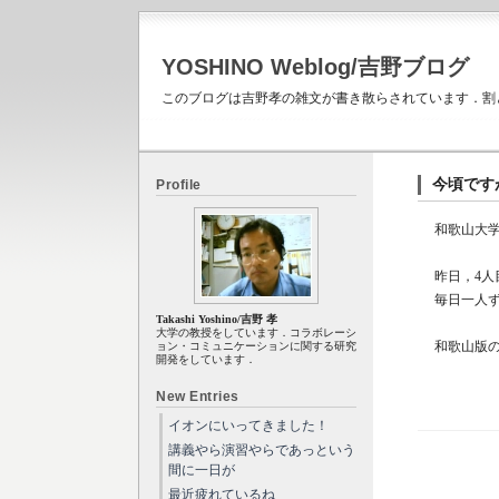
YOSHINO Weblog/吉野ブログ
このブログは吉野孝の雑文が書き散らされています．割
今頃です
Profile
和歌山大
昨日，4人
毎日一人
Takashi Yoshino/吉野 孝
大学の教授をしています．コラボレーシ
和歌山版
ョン・コミュニケーションに関する研究
開発をしています．
New Entries
イオンにいってきました！
講義やら演習やらであっという
間に一日が
最近疲れているね