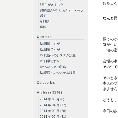
おもしろ
3回生がきました
部屋掃除がとりあえず，やっと
完了．
なんと同
今日は
連休
Comment
揃うのが
Re:日曜ですが
気が付い
Re:日曜ですが
一泊の宿
Re:病院へのシステム設置
会場の参
Re:日曜ですが
その中で
Re:ベネッセの戦略
Re:病院へのシステム設置
そのとき
Categories
本人のプ
きません
Archives(2762)
2014 年 05 月 (8)
どうも，
2014 年 04 月 (17)
今日の歩数
2014 年 03 月 (28)
2014 年 02 月 (41)