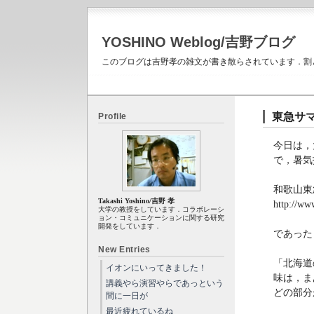
YOSHINO Weblog/吉野ブログ
このブログは吉野孝の雑文が書き散らされています．割
東急サ
Profile
今日は，
で，暑気
和歌山東
Takashi Yoshino/吉野 孝
http://ww
大学の教授をしています．コラボレーシ
ョン・コミュニケーションに関する研究
開発をしています．
であった
New Entries
「北海道
イオンにいってきました！
味は，ま
講義やら演習やらであっという
どの部分
間に一日が
最近疲れているね