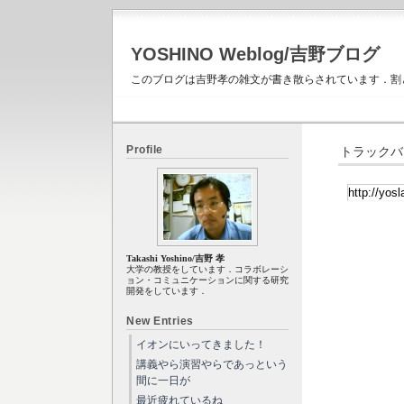
YOSHINO Weblog/吉野ブログ
このブログは吉野孝の雑文が書き散らされています．割
Profile
トラックバ
Takashi Yoshino/吉野 孝
大学の教授をしています．コラボレーシ
ョン・コミュニケーションに関する研究
開発をしています．
New Entries
イオンにいってきました！
講義やら演習やらであっという
間に一日が
最近疲れているね