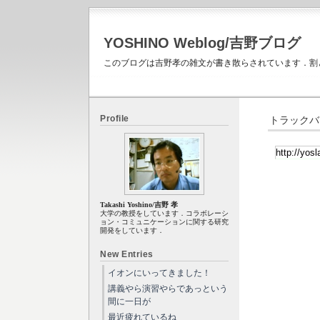
YOSHINO Weblog/吉野ブログ
このブログは吉野孝の雑文が書き散らされています．割
Profile
トラックバ
Takashi Yoshino/吉野 孝
大学の教授をしています．コラボレーシ
ョン・コミュニケーションに関する研究
開発をしています．
New Entries
イオンにいってきました！
講義やら演習やらであっという
間に一日が
最近疲れているね