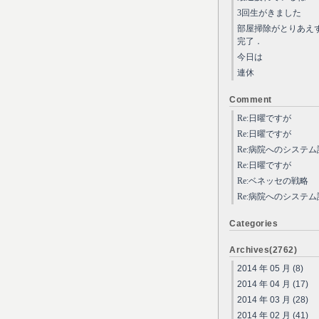
3回生がきました
部屋掃除がとりあえ
完了．
今日は
連休
Comment
Re:日曜ですが
Re:日曜ですが
Re:病院へのシステ
Re:日曜ですが
Re:ベネッセの戦略
Re:病院へのシステ
Categories
Archives(2762)
2014 年 05 月 (8)
2014 年 04 月 (17)
2014 年 03 月 (28)
2014 年 02 月 (41)