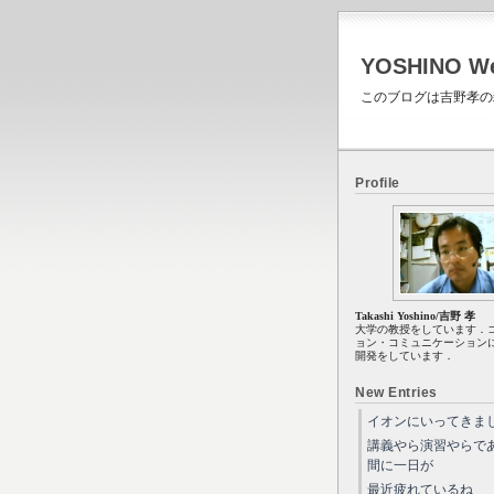
YOSHINO 
このブログは吉野孝の
Profile
Takashi Yoshino/吉野 孝
大学の教授をしています．
ョン・コミュニケーション
開発をしています．
New Entries
イオンにいってきま
講義やら演習やらで
間に一日が
最近疲れているね