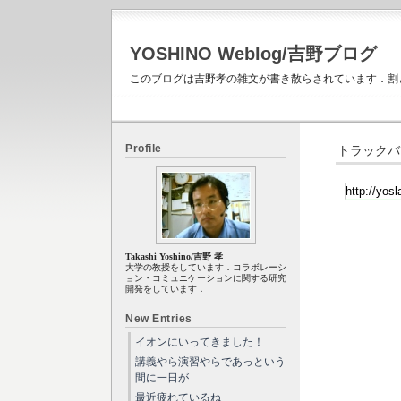
YOSHINO Weblog/吉野ブログ
このブログは吉野孝の雑文が書き散らされています．割
Profile
トラックバ
Takashi Yoshino/吉野 孝
大学の教授をしています．コラボレーシ
ョン・コミュニケーションに関する研究
開発をしています．
New Entries
イオンにいってきました！
講義やら演習やらであっという
間に一日が
最近疲れているね