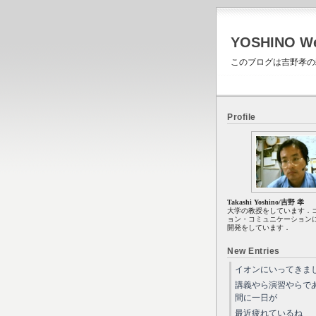
YOSHINO 
このブログは吉野孝の
Profile
Takashi Yoshino/吉野 孝
大学の教授をしています．
ョン・コミュニケーション
開発をしています．
New Entries
イオンにいってきま
講義やら演習やらで
間に一日が
最近疲れているね