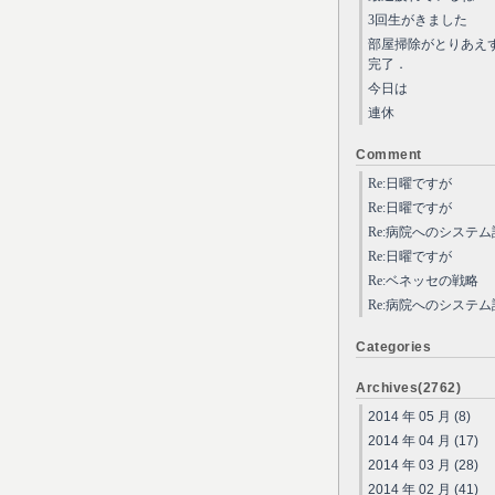
3回生がきました
部屋掃除がとりあえ
完了．
今日は
連休
Comment
Re:日曜ですが
Re:日曜ですが
Re:病院へのシステ
Re:日曜ですが
Re:ベネッセの戦略
Re:病院へのシステ
Categories
Archives(2762)
2014 年 05 月 (8)
2014 年 04 月 (17)
2014 年 03 月 (28)
2014 年 02 月 (41)