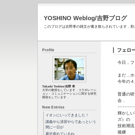
YOSHINO Weblog/吉野ブログ
このブログは吉野孝の雑文が書き散らされています．割
フェロ
Profile
今日，フ
まだ，ホ
今年の４
Takashi Yoshino/吉野 孝
大学の教授をしています．コラボレーシ
普通の研
ョン・コミュニケーションに関する研究
開発をしています．
会．
−−−−−−−
New Entries
輝かしい
イオンにいってきました！
ズ）の
講義やら演習やらであっという
技術潮流
間に一日が
後継
最近疲れているね