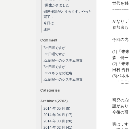
世代を触
3回生がきました
−−−−−−−
部屋掃除がとりあえず，やっと
完了．
かなり，
今日は
参加者も
連休
今回の内
Comment
Re:日曜ですが
(1)「
Re:日曜ですが
森 健一
Re:病院へのシステム設置
(2)「
Re:日曜ですが
田村 秀
Re:ベネッセの戦略
(3)パ
Re:病院へのシステム設置
「ここ
〜十年
Categories
研究の方
Archives(2762)
話があり
2014 年 05 月 (8)
今後の研
2014 年 04 月 (17)
2014 年 03 月 (28)
実は，す
2014 年 02 月 (41)