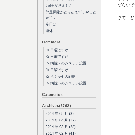
づらいで
3回生がきました
部屋掃除がとりあえず，やっと
さて，ど
完了．
今日は
連休
Comment
Re:日曜ですが
Re:日曜ですが
Re:病院へのシステム設置
Re:日曜ですが
Re:ベネッセの戦略
Re:病院へのシステム設置
Categories
Archives(2762)
2014 年 05 月 (8)
2014 年 04 月 (17)
2014 年 03 月 (28)
2014 年 02 月 (41)