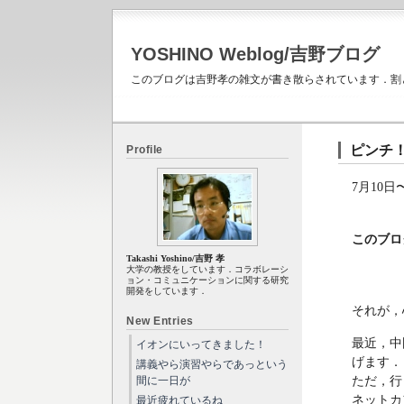
YOSHINO Weblog/吉野ブログ
このブログは吉野孝の雑文が書き散らされています．割
ピンチ
Profile
7月10
このブロ
Takashi Yoshino/吉野 孝
大学の教授をしています．コラボレーシ
ョン・コミュニケーションに関する研究
開発をしています．
それが，
New Entries
最近，中
イオンにいってきました！
げます．
講義やら演習やらであっという
ただ，行
間に一日が
ネットカ
最近疲れているね